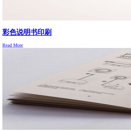
彩色说明书印刷
Read More